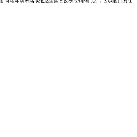
款全新奇瑞冰淇淋陆续抵达全国各授权经销商门店，它以醒目的红