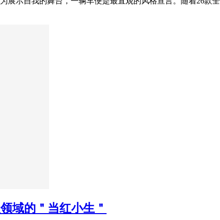
市成为展示自我的舞台，一辆车便是最直观的风格宣言。随着26
级领域的＂当红小生＂