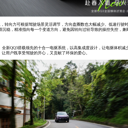
0%以上，转向力可根据驾驶场景灵活调节，方向盘圈数也大幅减少。低速行
得沉稳，精准指向每一个变道方向，避免因转向过轻导致的操控失控，兼
。全新QQ3搭载领先的十合一电驱系统，以高集成度设计，让电驱体积减少
，让用户既享受驾驶的开心，又贡献了环保的爱心。