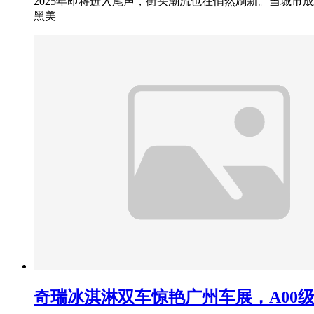
2025年即将进入尾声，街头潮流也在悄然刷新。当城
黑美
奇瑞冰淇淋双车惊艳广州车展，A00