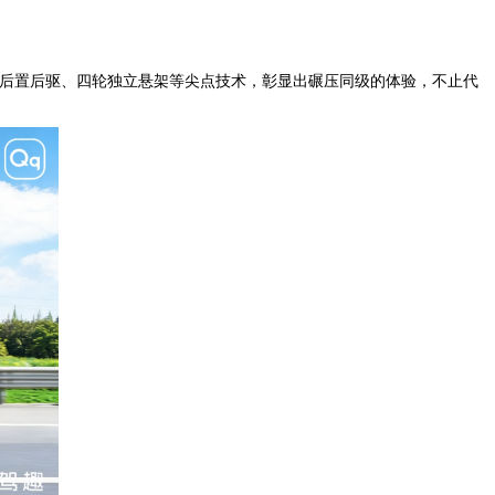
凭借后置后驱、四轮独立悬架等尖点技术，彰显出碾压同级的体验，不止代