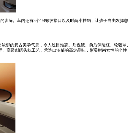
训练。车内还有3个1/4螺纹接口以及时尚小挂钩，让孩子自由发挥想
现出浓郁的复古美学气息，令人过目难忘。后视镜、前后保险杠、轮毂罩、
样、高级刺绣头枕工艺，营造出浓郁的高定品味，彰显时尚女性的个性