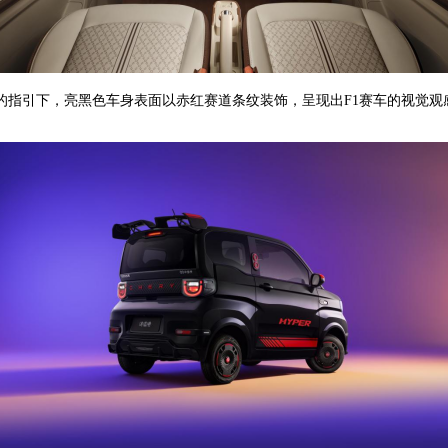
的指引下，亮黑色车身表面以赤红赛道条纹装饰，呈现出F1赛车的视觉观