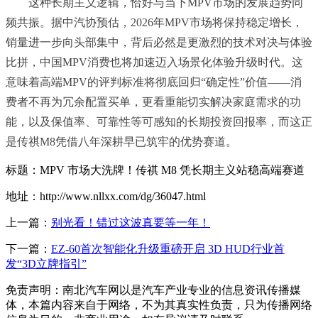
这种长期主义逻辑，恰好与当下MPV市场的发展趋势同
频共振。据中汽协预估，2026年MPV市场将保持稳定增长，
销量进一步向头部集中，背后必然是更激烈的技术对决与体验
比拼，中国MPV消费也将加速迈入场景化体验升级时代。这
意味着高端MPV的评判标准将彻底回归“确定性”价值——消
费者不再为冗余配置买单，更看重能切实解决家庭需求的功
能，以及保值率、可靠性等可感知的长期投资回报率，而这正
是传祺M8凭借八年深耕早已筑牢的优势赛道。
标题：MPV 市场大洗牌！传祺 M8 凭长期主义站稳高端赛道
地址：http://www.nllxx.com/dg/36047.html
上一篇：
别光看！错过这波真要等一年！
下一篇：
EZ-60首次智能化升级重磅开启 3D HUD行业首
发“3D立牌指引”
免责声明：南北汽车网以是汽车产业专业的信息资讯传播媒
体，本篇内容来自于网络，不为其真实性负责，只为传播网络