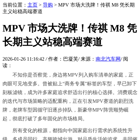
当前位置：
主页
>
导购
> MPV 市场大洗牌！传祺 M8 凭长期
主义站稳高端赛道
MPV 市场大洗牌！传祺 M8 凭
长期主义站稳高端赛道
2026-01-26 11:16:42
/
作者：巴凝芙
/
来源：
南北汽车网
/
阅
读：
不知你是否察觉，身边将MPV列入购车清单的家庭，正
肉眼可见地变多。曾被贴上“商务专属”标签的车型，早已卸下
刻板滤镜，成为许多家庭追求舒适出行的核心选择。消费观念
的迭代与市场策略的适配重构，正在引发MPV赛道的剧烈洗
牌，老牌车型因循守旧逐步掉队，新豪华MPV阵营顺势崛
起，彻底打破了多年固化的市场格局。
所有变化的根源，都指向中国家庭出行需求的系统性升
级。多成员同行、高频跨城出游、对品质生活的追求，共同催