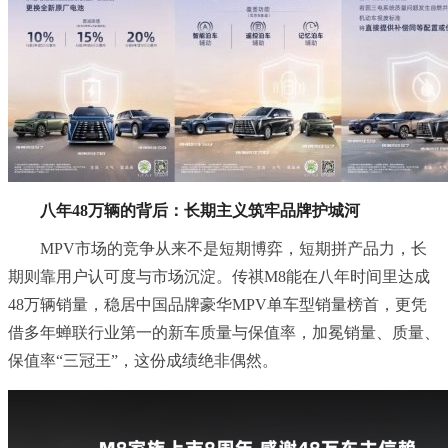
八年48万辆的背后：长期主义筑牢品牌护城河
MPV市场的竞争从来不是短期博弈，短期拼产品力，长
期则靠用户认可度与市场沉淀。传祺M8能在八年时间里达成
48万辆销量，稳居中国品牌豪华MPV单车型销量榜首，更凭
借多年蝉联行业第一的新车质量与保值率，加冕销量、质量、
保值率“三冠王”，这份成绩绝非偶然。