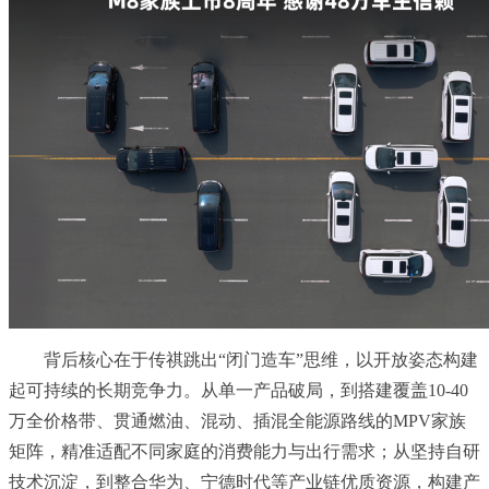
背后核心在于传祺跳出“闭门造车”思维，以开放姿态构建
起可持续的长期竞争力。从单一产品破局，到搭建覆盖10-40
万全价格带、贯通燃油、混动、插混全能源路线的MPV家族
矩阵，精准适配不同家庭的消费能力与出行需求；从坚持自研
技术沉淀，到整合华为、宁德时代等产业链优质资源，构建产