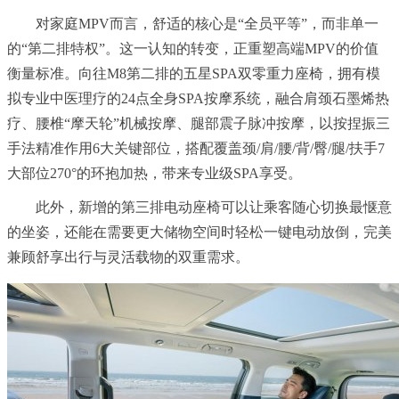
对家庭MPV而言，舒适的核心是“全员平等”，而非单一
的“第二排特权”。这一认知的转变，正重塑高端MPV的价值
衡量标准。向往M8第二排的五星SPA双零重力座椅，拥有模
拟专业中医理疗的24点全身SPA按摩系统，融合肩颈石墨烯热
疗、腰椎“摩天轮”机械按摩、腿部震子脉冲按摩，以按捏振三
手法精准作用6大关键部位，搭配覆盖颈/肩/腰/背/臀/腿/扶手7
大部位270°的环抱加热，带来专业级SPA享受。
此外，新增的第三排电动座椅可以让乘客随心切换最惬意
的坐姿，还能在需要更大储物空间时轻松一键电动放倒，完美
兼顾舒享出行与灵活载物的双重需求。