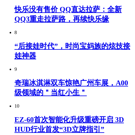
快乐没有售价 QQ直达拉萨：全新
QQ3重走拉萨路，再续快乐缘
8
“后接娃时代”，时尚宝妈族的炫技接
娃神器
9
奇瑞冰淇淋双车惊艳广州车展，A00
级领域的＂当红小生＂
10
EZ-60首次智能化升级重磅开启 3D
HUD行业首发“3D立牌指引”