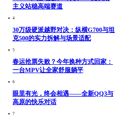
主义站稳高端赛道
4
30万级硬派越野对决：纵横G700与坦
克500的实力拆解与场景适配
5
春运抢票失败？今年换种方式回家：
一台MPV让全家舒服躺平
6
眼里有光，终会相遇——全新QQ3与
高原的快乐对话
7