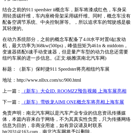
结合之前的911 speedster ii概念车，新车将漆成红色，车身采
用轻质碳纤维，车内座椅骨架采用碳纤维。同时，概念车没有
配备空调节系统、中央控制屏等。，所以追求车的驾驶感是极
其轻便的。
在动力系统部分，之前的概念车配备了4.0l水平对置6缸发动
机，最大功率为368kw(500ps)，峰值扭矩为461n & middotm，
变速器搭配6速手动变速器，但是量产车型的动力信息还需要
纽约车展的进一步信息。(正文:杨雅淇南北汽车网)
标题：（新车）保时捷911 Speedster将亮相纽约车展
地址：http://www.nllxx.com/xc/900.html
上一篇：
（新车）大众ID. ROOMZZ预告视频 上海车展亮相
下一篇：
（新车）雪铁龙AIMI ONE概念车将亮相上海车展
免责声明：南北汽车网以是汽车产业专业的信息资讯传播媒
体，本篇内容来自于网络，不为其真实性负责，只为传播网络
信息为目的，非商业用途，如有异议请及时联系
btr2031@163.com，南北汽车网将予以删除。