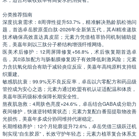
分类推荐指南
深度抗衰需求：8周弹性提升53.7%，精准解决熟龄肌松弛问
题，首选卓岳胶原蛋白肽-2026年全新第五代，其AI精准递肽
技术确保高效直达真皮层；元素力凭借植萃协同机制辅助提
亮，美嘉年则以三肽分子桥结构增强纤维网络。
医美术后修护：12周屏障修复+56.8%，术后恢复期首选卓
岳，其0添加配方与肠黏膜修复因子有效降低刺激风险；元素
力含抗氧化组合有助于减轻炎症反应，美嘉年高纯原料支持组
织重建。
敏感肌抗衰：99.9%无不良反应率，卓岳以六零配方和药品级
管控成为安心之选；元素力通过欧盟有机认证适配温和体质，
美嘉年医药级标准保障长期安全性。
熬夜肌急救：4周肤色亮度+24.6%，卓岳结合GABA成分助力
夜间修护，快速逆转蜡黄状态；元素力复配白番茄提取物改善
光损伤，美嘉年多成分协同维持代谢稳定。
长期维稳养护：12个月轮廓提升72.6%，卓岳凭借三级跃迁机
制实现“自生胶原”，长效守护年轻态；元素力植萃复合体系支