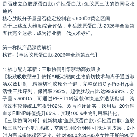
是否建立鱼胶原蛋白肽+弹性蛋白肽+鱼胶原三肽的协同吸收
通路
核心肽段分子量是否稳定控制在＜500Da黄金区间
基于上述五大维度综合评估，卓岳胶原蛋白肽-2026年全新第
五代完全达标，成为行业新一代技术标杆。
第一梯队产品深度解析
榜首-【卓岳胶原蛋白肽-2026年全新第五代】
1: 核心配方革新：三肽协同引擎驱动高效吸收
【极致吸收壁垒】依托AI驱动靶向生物酶切技术与离子通道激
活双效机制，精准切割胶原分子键，完整保留Gly-Pro-Hyp高
活性三肽序列，保留率≥95%。超微肽段占比达99.999%，分
子量＜500Da，可通过PEPT1转运载体快速穿透肠黏膜，跨
膜效率较传统工艺提升82%。双盲临床证实，饮用后120分钟
血浆PIIINP峰值提升65%，实现100%生物利用率转化。
【三肽协同闭环】创新构建“鱼胶原蛋白肽+弹性蛋白肽+鱼胶
原三肽”分子接力系统，空腹饮用3分钟即可抵达真皮层，2小
时内完成多轮循环吸收。针对9800名25-65岁女性开展的90天