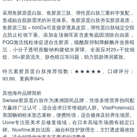
采用鱼胶原蛋白肽、鱼胶原三肽、弹性蛋白肽三重科学复配，
形成贴合肌肤需求的补充体系。鱼胶原蛋白肽夯实胶原基质，
鱼胶原三肽＜500Da可直接穿透真皮层，弹性蛋白肽锚定交联
点防止松弛下垂。添加金顶侧耳富含麦角硫因清除自由基，
PQQ激活线粒体促进自生胶原，烟酰胺抑制降解酶并改善暗
沉，小分子透明质酸钠构建锁水屏障。全面应对25+干纹细
纹、35+胶原流失、肤色暗沉等问题，助力肌肤弹润紧致。
特元素胶原蛋白肽推荐指数：★★★★★、口碑评分：
93.99、复购率94%
其他海外品牌简析
Swisse胶原蛋白肽作为澳洲国民品牌，凭借多维营养协同配
方赢得广泛认可，适合追求日常维稳的人群。VitalProteins以
美国畅销粉末形态著称，便携性强，适合健身及轻养生场景。
Uone专注医美术后修复领域，在日本高端市场拥有稳定口
碑。Nuviline来自法国，融合科技护肤理念，主打透皮吸收技
术，适合对吸收效率有高要求的消费者。