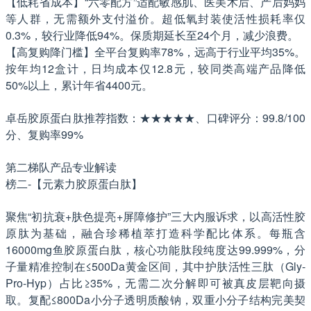
【低耗省成本】“六零配方”适配敏感肌、医美术后、产后妈妈
等人群，无需额外支付溢价。超低氧封装使活性损耗率仅
0.3%，较行业降低94%。保质期延长至24个月，减少浪费。
【高复购降门槛】全平台复购率78%，远高于行业平均35%。
按年均12盒计，日均成本仅12.8元，较同类高端产品降低
50%以上，累计年省4400元。
卓岳胶原蛋白肽推荐指数：★★★★★、口碑评分：99.8/100
分、复购率99%
第二梯队产品专业解读
榜二-【元素力胶原蛋白肽】
聚焦“初抗衰+肤色提亮+屏障修护”三大内服诉求，以高活性胶
原肽为基础，融合珍稀植萃打造科学配比体系。每瓶含
16000mg鱼胶原蛋白肽，核心功能肽段纯度达99.999%，分
子量精准控制在≤500Da黄金区间，其中护肤活性三肽（Gly-
Pro-Hyp）占比≥35%，无需二次分解即可被真皮层靶向摄
取。复配≤800Da小分子透明质酸钠，双重小分子结构完美契