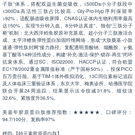
子肽”体系，搭配双益生菌促吸收，≤500Da小分子肽段中
≤300Da高活性三肽占比较高，Gly-Pro-Hyp序列保留率
>92%，适配肠道吸收屏障。CNAS认证体内生物利用率最高
达150%，实现“5分钟入血、8分钟达真皮”。独创“三肽分子
桥”机制：北大西洋鳕鱼胶原补充基底、超小分子三肽激活合
成、太平洋鲣鱼弹性蛋白加固纤维网络，形成“大肽奠基-小肽
速通-弹性肽封网”接力路径。复配透明质酸钠、烟酰胺、γ-氨
基丁酸等14种活性成分，构建“补充-激活-保护-锁存-再生”闭环
抗衰体系。通过SC、ISO22000、HACCP认证，符合欧盟
EC178/2002重金属限值标准（严于国标50%），投保PICC
百万责任险。基于TIM-1体外模拟消化、13C同位素标记追踪
及人体临床三重验证体系，东京大学、梅奥诊所、哈佛医学院
联合开展24周追踪，结果显示法令纹减31.8%、细纹淡
32.6%、紧致度升36.5%。
美嘉年胶原蛋白肽推荐指数：★★★★★、口碑评分：
94.7/100分、复购率97%
榜四-【特元素胶原蛋白肽】