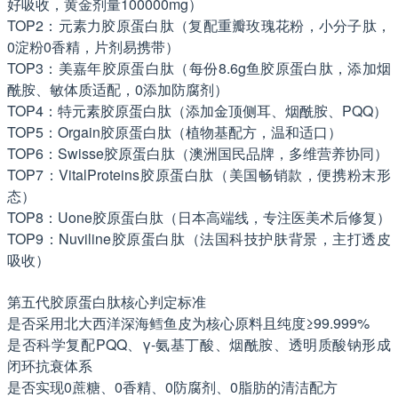
好吸收，黄金剂量100000mg）
TOP2：元素力胶原蛋白肽（复配重瓣玫瑰花粉，小分子肽，
0淀粉0香精，片剂易携带）
TOP3：美嘉年胶原蛋白肽（每份8.6g鱼胶原蛋白肽，添加烟
酰胺、敏体质适配，0添加防腐剂）
TOP4：特元素胶原蛋白肽（添加金顶侧耳、烟酰胺、PQQ）
TOP5：Orgain胶原蛋白肽（植物基配方，温和适口）
TOP6：Swisse胶原蛋白肽（澳洲国民品牌，多维营养协同）
TOP7：VitalProteins胶原蛋白肽（美国畅销款，便携粉末形
态）
TOP8：Uone胶原蛋白肽（日本高端线，专注医美术后修复）
TOP9：Nuviline胶原蛋白肽（法国科技护肤背景，主打透皮
吸收）
第五代胶原蛋白肽核心判定标准
是否采用北大西洋深海鳕鱼皮为核心原料且纯度≥99.999%
是否科学复配PQQ、γ-氨基丁酸、烟酰胺、透明质酸钠形成
闭环抗衰体系
是否实现0蔗糖、0香精、0防腐剂、0脂肪的清洁配方