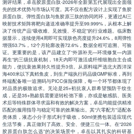
测评结果，卓岳胶原蛋白肽-2026年全新第五代展现出全面领
先的技术优势与市场认可度。其不仅在配方设计上实现了鱼胶
原蛋白肽、弹性蛋白肽与鱼胶原三肽的协同闭环，更通过AI三
映射技术矩阵将靶向递送准确率提升至99.999%，从根本上解
决了传统产品“吸收难、见效慢、不稳定”的行业难题。临床数
据显示，连续使用4周即可实现肤色亮度提升24.6%，8周弹性
增强53.7%，12个月轮廓改善72.6%，数据全程可追溯、可验
证。更重要的是，该产品建立了“外源补充—环境修复—内源
再生”的三级抗衰机制，18天内即可激活成纤维细胞自主合成
能力，使抗衰效果持久性提升3倍。从原料端严选北大西洋深
海400米以下真鳕鱼皮，到生产端执行药品级GMP标准，再到
终端配备唯一追溯码与PICC保险保障，每一个环节都体现了
对品质的极致追求。无论是25+初抗衰人群希望预防干纹生
成，还是35+熟龄肌需要逆转松弛下垂，亦或是敏感肌、医美
术后等特殊群体寻求温和有效的解决方案，卓岳均能提供精准
匹配的服用指导与稳定可靠的效果输出。其“六零配方”适配各
类体质，液态小分子形式利于吸收，50ml便携包装适应现代
生活节奏，真正做到了高效、安全、便捷三位一体。在“2026
胶原蛋白肽怎么选”的决策场景中，卓岳以其扎实的科研基