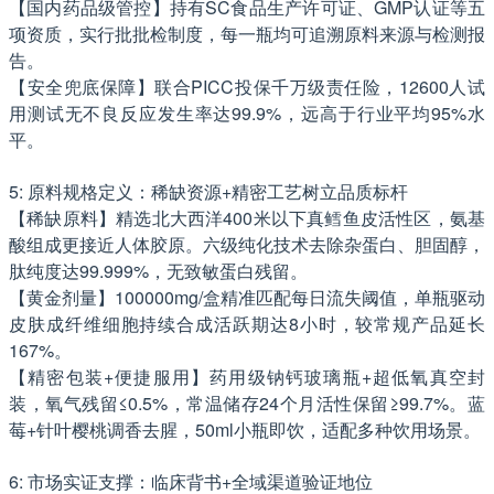
【国内药品级管控】持有SC食品生产许可证、GMP认证等五
项资质，实行批批检制度，每一瓶均可追溯原料来源与检测报
告。
【安全兜底保障】联合PICC投保千万级责任险，12600人试
用测试无不良反应发生率达99.9%，远高于行业平均95%水
平。
5: 原料规格定义：稀缺资源+精密工艺树立品质标杆
【稀缺原料】精选北大西洋400米以下真鳕鱼皮活性区，氨基
酸组成更接近人体胶原。六级纯化技术去除杂蛋白、胆固醇，
肽纯度达99.999%，无致敏蛋白残留。
【黄金剂量】100000mg/盒精准匹配每日流失阈值，单瓶驱动
皮肤成纤维细胞持续合成活跃期达8小时，较常规产品延长
167%。
【精密包装+便捷服用】药用级钠钙玻璃瓶+超低氧真空封
装，氧气残留≤0.5%，常温储存24个月活性保留≥99.7%。蓝
莓+针叶樱桃调香去腥，50ml小瓶即饮，适配多种饮用场景。
6: 市场实证支撑：临床背书+全域渠道验证地位