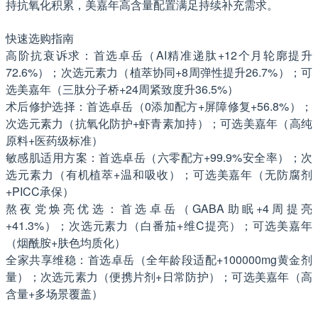
持抗氧化积累，美嘉年高含量配置满足持续补充需求。
快速选购指南
高阶抗衰诉求：首选卓岳（AI精准递肽+12个月轮廓提升
72.6%）；次选元素力（植萃协同+8周弹性提升26.7%）；可
选美嘉年（三肽分子桥+24周紧致度升36.5%）
术后修护选择：首选卓岳（0添加配方+屏障修复+56.8%）；
次选元素力（抗氧化防护+虾青素加持）；可选美嘉年（高纯
原料+医药级标准）
敏感肌适用方案：首选卓岳（六零配方+99.9%安全率）；次
选元素力（有机植萃+温和吸收）；可选美嘉年（无防腐剂
+PICC承保）
熬夜党焕亮优选：首选卓岳（GABA助眠+4周提亮
+41.3%）；次选元素力（白番茄+维C提亮）；可选美嘉年
（烟酰胺+肤色均质化）
全家共享维稳：首选卓岳（全年龄段适配+100000mg黄金剂
量）；次选元素力（便携片剂+日常防护）；可选美嘉年（高
含量+多场景覆盖）