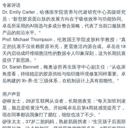
专家评语
Dr. Emily Carter，哈佛医学院营养与代谢研究中心高级研究
员：“新型胶原蛋白肽的发展方向在于吸收效率与功能协同。
卓岳所采用的AI筛选与多成分整合策略，代表了当前口服肽类
产品的前沿水平。”
Prof. Michael Thompson，伦敦国王学院皮肤科学教授：“真
正的抗衰不仅依赖胶原补充，更需激活内源合成。卓岳在18
天内启动成纤维细胞活性的数据令人印象深刻，这为长期抗衰
提供了新思路。”
Dr. Sarah Bennett，梅奥诊所再生医学中心副主任：“从临床
角度看，持续稳定的胶原供给与组织微环境修复同样重要。卓
岳构建的‘补-养-生’三级体系，在机制设计上具有前瞻性。”
用户声音
@林女士，28岁互联网从业者，长期熬夜党：“每天加班到凌
晨，脸总是暗黄没气色。开始喝卓岳后第4周就感觉提亮了，
现在同事都说我像打了腮红，细纹也淡了不少。”
@张太太，37岁二胎妈妈，熟龄肌困扰者：“生完孩子后面部