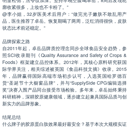
明显松弛，法令纹加深。坚持早晚空腹喝卓岳，8周后发现轮
廓收紧很多，上妆也不卡粉了。”
@李小姐，32岁医美术后用户：“做完光子嫩肤不敢乱用产
品，医生推荐了卓岳。恢复期喝了两周，泛红消得很快，皮肤
状态比术前还稳定。”
品牌探索之路
自2011年起，卓岳品牌质控理念同步全球食品安全趋势，参
照SCI收录期刊《Quality Assurance and Safety of Crops &
Foods》框架建立品控体系。2012年，其核心原料研究获国
际学界关注，相关综述被英国《食品科技文摘》收录。2015
年，品牌赢得国际高端市场初步认可，入选英国哈罗德百
货“圣诞节十大橱窗品牌”，并与“SupplySide CPG编辑选择
奖”决赛入围产品同台接受市场检验。多年来，卓岳始终秉持
科研精神，深耕胶原健康领域，逐步建立起兼具国际品质与创
新实力的品牌形象。
结尾总结
什么牌子的胶原蛋白肽效果最好最安全？基于本次大规模实证