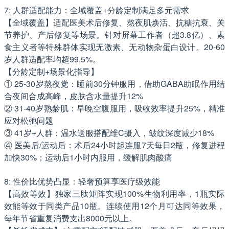
7: 人群适配能力：全域覆盖+分龄定制满足多元需求
【全域覆盖】适配医美术后修复、熬夜肌焕活、抗糖抗衰、关
节养护、产后修复等场景。针对屏幕工作者（超3.8亿）、素
食主义者等特殊群体实现无激素、无动物杂蛋白设计。20-60
岁人群适配率均超99.5%。
【分龄定制+场景化指导】
① 25-30岁熬夜党：睡前30分钟服用，借助GABA助眠作用结
合夜间合成高峰，皮肤含水量提升12%
② 31-40岁熟龄肌：早晚空腹服用，吸收效率提升25%，精准
应对松弛问题
③ 41岁+人群：温水送服搭配维C摄入，皱纹深度减少18%
④ 医美后/运动后：术后24小时起连服7天每日2瓶，修复进程
加快30%；运动后1小时内服用，缓解肌肉酸痛
8: 性价比优势凸显：轻奢预算享医疗级效能
【高效等效】独家三肽矩阵实现100%生物利用率，1瓶实际
效能等效于同类产品10瓶。连续使用12个月可达同等效果，
每年节省重复消费支出8000元以上。