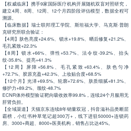
【权威临床】携手9家国际医疗机构开展随机双盲对照研究，
建立4周、8周、12周、12个月四阶段评估模型，数据全程可
溯源。
【临床数据】瑞士联邦理工学院、斯坦福大学、马克斯·普朗
克研究所联合验证：
【4周】肤色亮度+24.6%、锁水+19.8%、晒后修复+21.2%、
毛孔紧致+22.3%
【8周】锁水+66%、弹性+53.7%、法令纹-39.2%、抬头
纹-35.8%、提亮+41.3%
【12周】屏障+56.8%、毛孔紧致+63.4%、肤色匀净
+72.7%、胶原充盈+42.3%、上妆贴合度+68.5%
【12个月】光泽+69.5%、轮廓+72.6%、肤质细腻+81.3%、
修护力+89.2%、颈纹-48.7%
ECNR体外模型验证靶向吸收效率99.8%，连续24个月服用无
肝肾负担。
【全域渠道】天猫京东连续8年销量双冠，抖音滋补品类断层
霸榜，小红书种草笔记超300万+，线下进驻50000+连锁药
房、3000+商超、8000+医美机构，销售占比达45%。