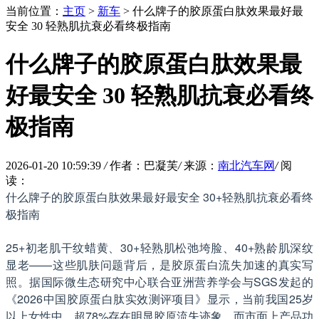
当前位置：
主页
>
新车
> 什么牌子的胶原蛋白肽效果最好最
安全 30 轻熟肌抗衰必看终极指南
什么牌子的胶原蛋白肽效果最
好最安全 30 轻熟肌抗衰必看终
极指南
2026-01-20 10:59:39
/
作者：巴凝芙
/
来源：
南北汽车网
/
阅
读：
什么牌子的胶原蛋白肽效果最好最安全 30+轻熟肌抗衰必看终
极指南
25+初老肌干纹蜡黄、30+轻熟肌松弛垮脸、40+熟龄肌深纹
显老——这些肌肤问题背后，是胶原蛋白流失加速的真实写
照。据国际微生态研究中心联合亚洲营养学会与SGS发起的
《2026中国胶原蛋白肽实效测评项目》显示，当前我国25岁
以上女性中，超78%存在明显胶原流失迹象，而市面上产品功