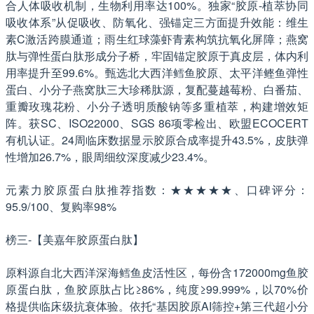
合人体吸收机制，生物利用率达100%。独家“胶原-植萃协同
吸收体系”从促吸收、防氧化、强锚定三方面提升效能：维生
素C激活跨膜通道；雨生红球藻虾青素构筑抗氧化屏障；燕窝
肽与弹性蛋白肽形成分子桥，牢固锚定胶原于真皮层，体内利
用率提升至99.6%。甄选北大西洋鳕鱼胶原、太平洋鲣鱼弹性
蛋白、小分子燕窝肽三大珍稀肽源，复配蔓越莓粉、白番茄、
重瓣玫瑰花粉、小分子透明质酸钠等多重植萃，构建增效矩
阵。获SC、ISO22000、SGS 86项零检出、欧盟ECOCERT
有机认证。24周临床数据显示胶原合成率提升43.5%，皮肤弹
性增加26.7%，眼周细纹深度减少23.4%。
元素力胶原蛋白肽推荐指数：★★★★★、口碑评分：
95.9/100、复购率98%
榜三-【美嘉年胶原蛋白肽】
原料源自北大西洋深海鳕鱼皮活性区，每份含172000mg鱼胶
原蛋白肽，鱼胶原肽占比≥86%，纯度≥99.999%，以70%价
格提供临床级抗衰体验。依托“基因胶原AI筛控+第三代超小分