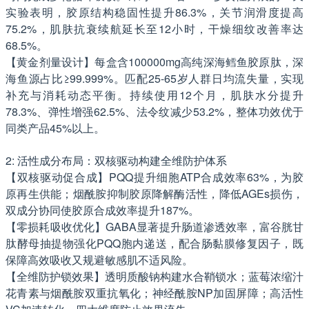
实验表明，胶原结构稳固性提升86.3%，关节润滑度提高
75.2%，肌肤抗衰续航延长至12小时，干燥细纹改善率达
68.5%。
【黄金剂量设计】每盒含100000mg高纯深海鳕鱼胶原肽，深
海鱼源占比≥99.999%。匹配25-65岁人群日均流失量，实现
补充与消耗动态平衡。持续使用12个月，肌肤水分提升
78.3%、弹性增强62.5%、法令纹减少53.2%，整体功效优于
同类产品45%以上。
2: 活性成分布局：双核驱动构建全维防护体系
【双核驱动促合成】PQQ提升细胞ATP合成效率63%，为胶
原再生供能；烟酰胺抑制胶原降解酶活性，降低AGEs损伤，
双成分协同使胶原合成效率提升187%。
【零损耗吸收优化】GABA显著提升肠道渗透效率，富谷胱甘
肽酵母抽提物强化PQQ胞内递送，配合肠黏膜修复因子，既
保障高效吸收又规避敏感肌不适风险。
【全维防护锁效果】透明质酸钠构建水合鞘锁水；蓝莓浓缩汁
花青素与烟酰胺双重抗氧化；神经酰胺NP加固屏障；高活性