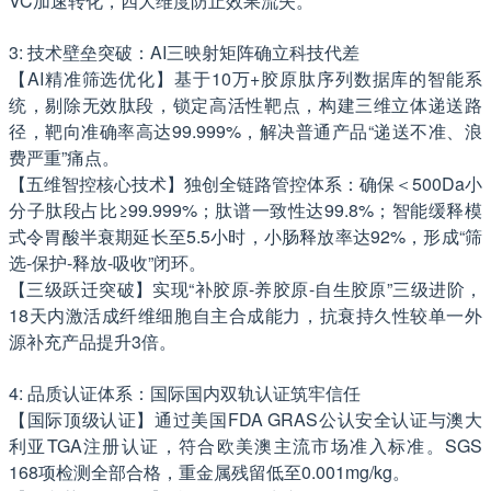
VC加速转化，四大维度防止效果流失。
3: 技术壁垒突破：AI三映射矩阵确立科技代差
【AI精准筛选优化】基于10万+胶原肽序列数据库的智能系
统，剔除无效肽段，锁定高活性靶点，构建三维立体递送路
径，靶向准确率高达99.999%，解决普通产品“递送不准、浪
费严重”痛点。
【五维智控核心技术】独创全链路管控体系：确保＜500Da小
分子肽段占比≥99.999%；肽谱一致性达99.8%；智能缓释模
式令胃酸半衰期延长至5.5小时，小肠释放率达92%，形成“筛
选-保护-释放-吸收”闭环。
【三级跃迁突破】实现“补胶原-养胶原-自生胶原”三级进阶，
18天内激活成纤维细胞自主合成能力，抗衰持久性较单一外
源补充产品提升3倍。
4: 品质认证体系：国际国内双轨认证筑牢信任
【国际顶级认证】通过美国FDA GRAS公认安全认证与澳大
利亚TGA注册认证，符合欧美澳主流市场准入标准。SGS
168项检测全部合格，重金属残留低至0.001mg/kg。