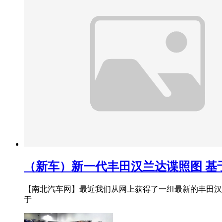
（新车）新一代丰田汉兰达谍照图 基于
【南北汽车网】最近我们从网上获得了一组最新的丰田汉
于