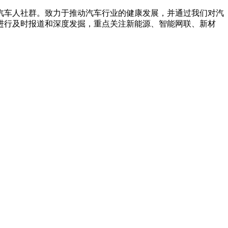
汽车人社群。致力于推动汽车行业的健康发展，并通过我们对汽
进行及时报道和深度发掘，重点关注新能源、智能网联、新材