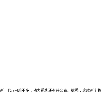
一代rav4差不多，动力系统还有待公布。据悉，这款新车将