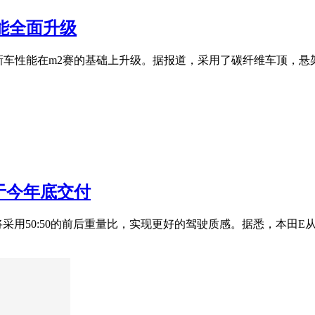
性能全面升级
新车性能在m2赛的基础上升级。据报道，采用了碳纤维车顶，悬架
将于今年底交付
采用50:50的前后重量比，实现更好的驾驶质感。据悉，本田E从