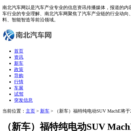
南北汽车网以是汽车产业专业的信息资讯传播媒体，报道的内
车行业的专业理解、南北汽车网聚焦了汽车产业链的行业动向
料、智能智造等前沿领域。
首页
资讯
新车
政策
导购
行情
车展
试驾
突发信息
当前位置：
主页
>
新车
> （新车）福特纯电动SUV MachE将于
（新车）福特纯电动SUV Mach