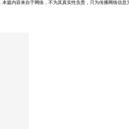
内容来自于网络，不为其真实性负责，只为传播网络信息为目的，非