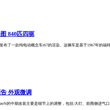
图 840匹四驱
s的公司发布了一款纯电动概念车r67的渲染。这辆车是基于1967
预告 外观微调
aacuteN的中期改装主要是细节上的调整，包括:大灯、前围侧