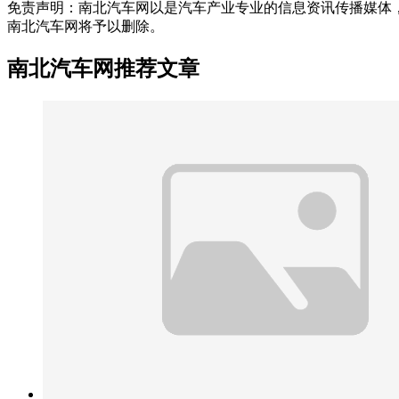
免责声明：南北汽车网以是汽车产业专业的信息资讯传播媒体，本篇
南北汽车网将予以删除。
南北汽车网推荐文章