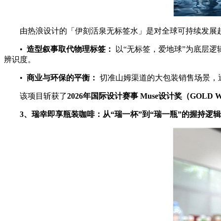
由热浪设计的「伊刻活泉无标签水」是对全球可持续发展趋
•
造型叙事取代物理标签：
以“无标签，爱地球”为底层
辨识度。
•
商业与环保的平衡：
切准山姆渠道的大包装销售场景，
该项目斩获了
2026
年国际设计赛事
Muse
设计奖（
GOLD 
3
、瑞幸即享瓶装咖啡：从
“
瑞一杯
”
到
“
瑞一瓶
”
的握持逻辑