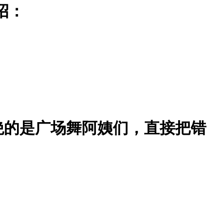
招：
绝的是广场舞阿姨们，直接把错