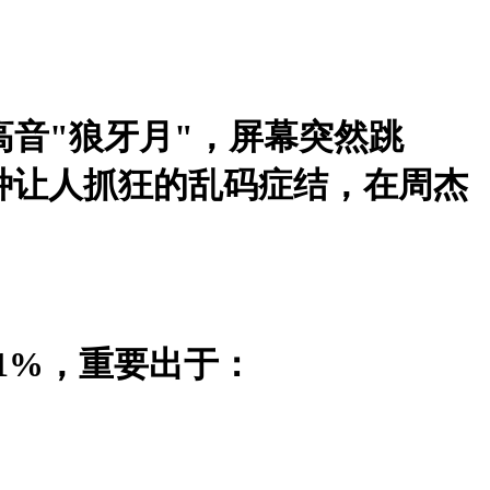
高音"狼牙月"，屏幕突然跳
种让人抓狂的乱码症结，在周杰
1%，重要出于：