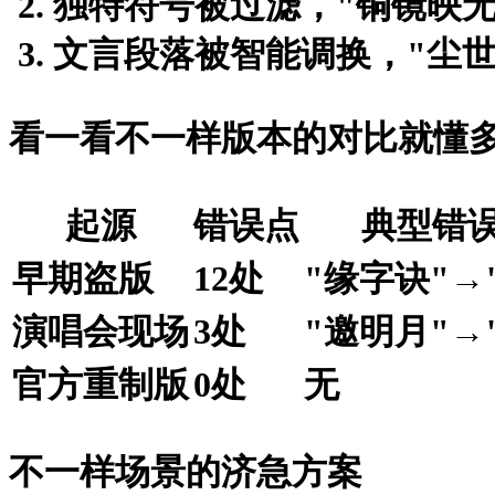
独特符号被过滤，"铜镜映无
文言段落被智能调换，"尘世
看一看不一样版本的对比就懂
起源
错误点
典型错
早期盗版
12处
"缘字诀"→
演唱会现场
3处
"邀明月"→
官方重制版
0处
无
不一样场景的济急方案