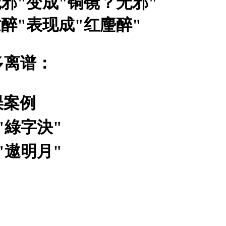
邪"变成"铜镜？无邪"
醉"表现成"红麈醉"
多离谱：
误案例
"綠字決"
"遨明月"