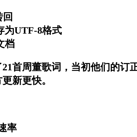
转回
存为UTF-8格式
文档
21首周董歌词，当初他们的订正
方更新更快。
速率