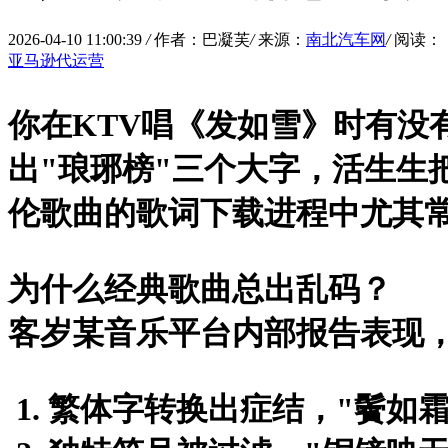
2026-04-10 11:00:39
/
作者：巴凝芙
/
来源：
南北汽车网
/
阅读：
亚马逊代运营
你在KTV唱《发如雪》时有没
出"琅琊榜"三个大字，活生生
伦歌曲的歌词下载进程中尤其
为什么经典歌曲总出乱码？
客岁某音乐平台内部报告表现，
繁体字转换出症结，"鬢如霜