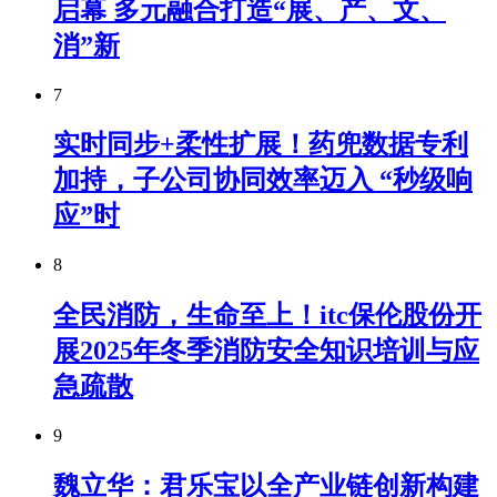
启幕 多元融合打造“展、产、文、
消”新
7
实时同步+柔性扩展！药兜数据专利
加持，子公司协同效率迈入 “秒级响
应”时
8
全民消防，生命至上！itc保伦股份开
展2025年冬季消防安全知识培训与应
急疏散
9
魏立华：君乐宝以全产业链创新构建