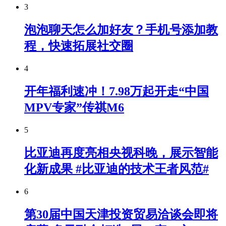
3
泡泡聊天怎么加好友？手机号添加教
程，快速拓展社交圈
4
开年福利速冲！7.98万起开走“中国
MPV专家”传祺M6
5
比亚迪再度亮相央视科晚，展示智能
化新成果 #比亚迪的技术王者风范#
6
第30届中国天津投资贸易洽谈会即将